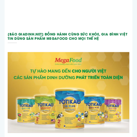
[BÁO GIADINH.NET] ĐỒNG HÀNH CÙNG SỨC KHỎE, GIA ĐÌNH VIỆT
TIN DÙNG SẢN PHẨM MEGAFOOD CHO MỌI THẾ HỆ