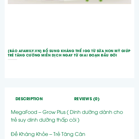
[BÁO AFAMILY.VN] BỔ SUNG KHÁNG THỂ IGG TỪ SỮA NON MỸ GIÚP
TRẺ TĂNG CƯỜNG MIỄN DỊCH NGAY TỪ GIAI ĐOẠN ĐẦU ĐỜI
DESCRIPTION
REVIEWS (0)
MegaFood – Grow Plus ( Dinh dưỡng dành cho
trẻ suy dinh dưỡng thấp còi )
Đề Kháng Khỏe – Trẻ Tăng Cân