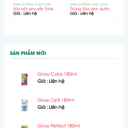
DINH DƯỠNG CHO CON
DINH DƯỠNG CHO CON
800g
Sữa bột pha sẵn Totikao Perfect 110ml
Thùng Sữa dinh dưỡng pha sẵn MegaGrow IQ 110ml
Giá : Liên hệ
Giá : Liên hệ
SẢN PHẨM MỚI
Grow Colos 180ml
Giá : Liên hệ
Grow Opti 180ml
Giá : Liên hệ
Grow Perfect 180ml