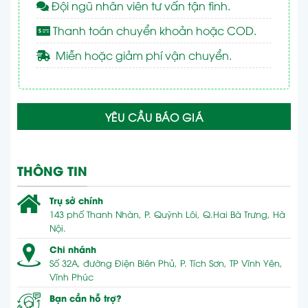
Đội ngũ nhân viên tư vấn tận tình.
Thanh toán chuyển khoản hoặc COD.
Miễn hoặc giảm phí vận chuyển.
YÊU CẦU BÁO GIÁ
THÔNG TIN
Trụ sở chính
143 phố Thanh Nhàn, P. Quỳnh Lôi, Q.Hai Bà Trưng, Hà
Nội.
Chi nhánh
Số 32A, đường Điện Biên Phủ, P. Tích Sơn, TP Vĩnh Yên,
Vĩnh Phúc
Bạn cần hỗ trợ?