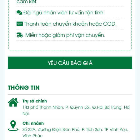
cam kết.
Đội ngũ nhân viên tư vấn tận tình.
Thanh toán chuyển khoản hoặc COD.
Miễn hoặc giảm phí vận chuyển.
YÊU CẦU BÁO GIÁ
THÔNG TIN
Trụ sở chính
143 phố Thanh Nhàn, P. Quỳnh Lôi, Q.Hai Bà Trưng, Hà
Nội.
Chi nhánh
Số 32A, đường Điện Biên Phủ, P. Tích Sơn, TP Vĩnh Yên,
Vĩnh Phúc