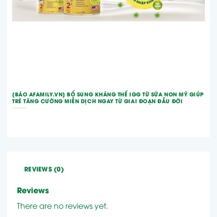
[BÁO AFAMILY.VN] BỔ SUNG KHÁNG THỂ IGG TỪ SỮA NON MỸ GIÚP
TRẺ TĂNG CƯỜNG MIỄN DỊCH NGAY TỪ GIAI ĐOẠN ĐẦU ĐỜI
REVIEWS (0)
Reviews
There are no reviews yet.