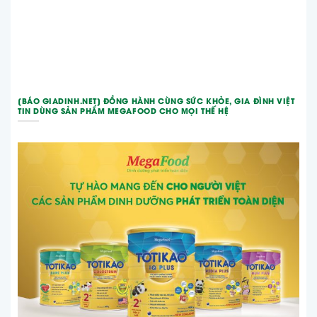
[BÁO GIADINH.NET] ĐỒNG HÀNH CÙNG SỨC KHỎE, GIA ĐÌNH VIỆT
TIN DÙNG SẢN PHẨM MEGAFOOD CHO MỌI THẾ HỆ