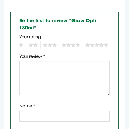
Be the first to review “Grow Opti
180ml”
Your rating
1
2
3
4
5
Your review
*
Name
*