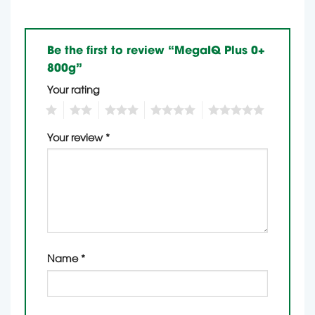
Be the first to review “MegaIQ Plus 0+
800g”
Your rating
1
2
3
4
5
Your review
*
Name
*