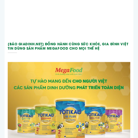
[BÁO GIADINH.NET] ĐỒNG HÀNH CÙNG SỨC KHỎE, GIA ĐÌNH VIỆT
TIN DÙNG SẢN PHẨM MEGAFOOD CHO MỌI THẾ HỆ