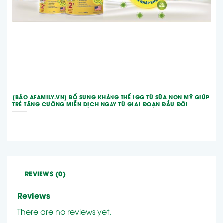
[BÁO AFAMILY.VN] BỔ SUNG KHÁNG THỂ IGG TỪ SỮA NON MỸ GIÚP
TRẺ TĂNG CƯỜNG MIỄN DỊCH NGAY TỪ GIAI ĐOẠN ĐẦU ĐỜI
REVIEWS (0)
Reviews
There are no reviews yet.