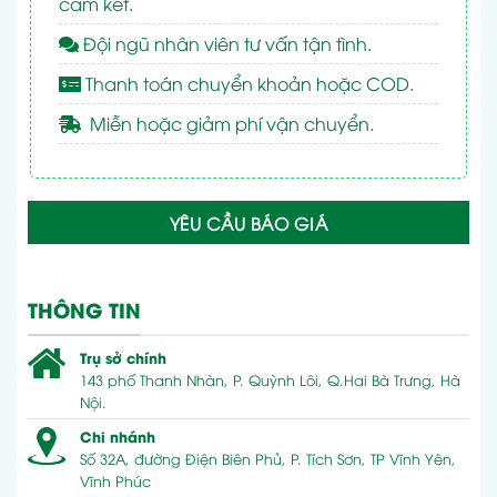
cam kết.
Đội ngũ nhân viên tư vấn tận tình.
Thanh toán chuyển khoản hoặc COD.
Miễn hoặc giảm phí vận chuyển.
YÊU CẦU BÁO GIÁ
THÔNG TIN
Trụ sở chính
143 phố Thanh Nhàn, P. Quỳnh Lôi, Q.Hai Bà Trưng, Hà
Nội.
Chi nhánh
Số 32A, đường Điện Biên Phủ, P. Tích Sơn, TP Vĩnh Yên,
Vĩnh Phúc