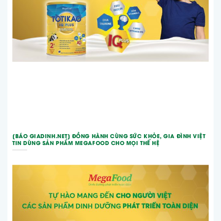
[BÁO GIADINH.NET] ĐỒNG HÀNH CÙNG SỨC KHỎE, GIA ĐÌNH VIỆT
TIN DÙNG SẢN PHẨM MEGAFOOD CHO MỌI THẾ HỆ