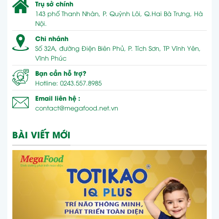
Trụ sở chính
143 phố Thanh Nhàn, P. Quỳnh Lôi, Q.Hai Bà Trưng, Hà
Nội.
Chi nhánh
Số 32A, đường Điện Biên Phủ, P. Tích Sơn, TP Vĩnh Yên,
Vĩnh Phúc
Bạn cần hỗ trợ?
Hotline: 0243.557.8985
Email liên hệ :
contact@megafood.net.vn
BÀI VIẾT MỚI