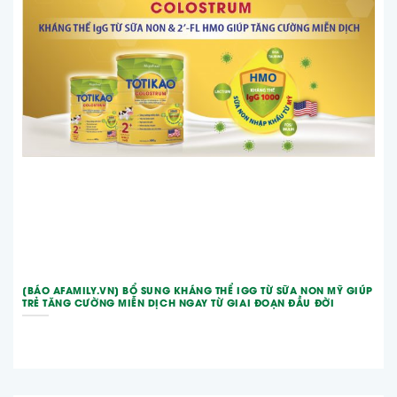
[BÁO AFAMILY.VN] BỔ SUNG KHÁNG THỂ IGG TỪ SỮA NON MỸ GIÚP
TRẺ TĂNG CƯỜNG MIỄN DỊCH NGAY TỪ GIAI ĐOẠN ĐẦU ĐỜI