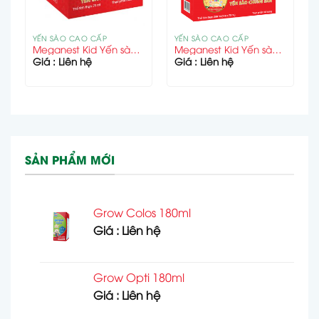
YẾN SÀO CAO CẤP
YẾN SÀO CAO CẤP
x 70ml)
Meganest Kid Yến sào chưng sẵn (1 hũ x 70ml)
Meganest Kid Yến sào chưng sẵn (4x70ml)
Giá : Liên hệ
Giá : Liên hệ
SẢN PHẨM MỚI
Grow Colos 180ml
Giá : Liên hệ
Grow Opti 180ml
Giá : Liên hệ