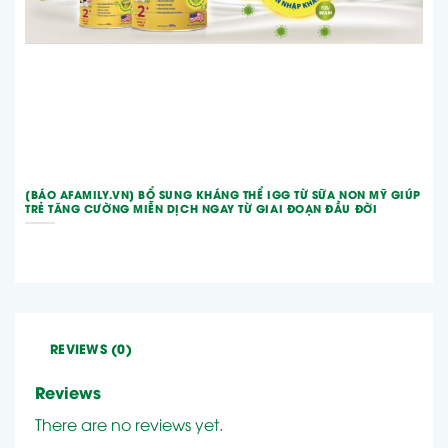
[BÁO AFAMILY.VN] BỔ SUNG KHÁNG THỂ IGG TỪ SỮA NON MỸ GIÚP
TRẺ TĂNG CƯỜNG MIỄN DỊCH NGAY TỪ GIAI ĐOẠN ĐẦU ĐỜI
REVIEWS (0)
Reviews
There are no reviews yet.