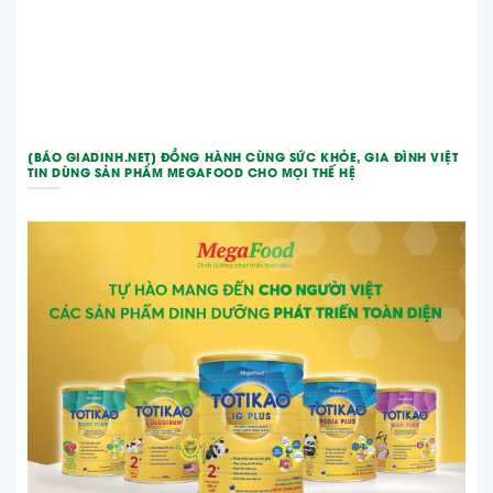
[BÁO GIADINH.NET] ĐỒNG HÀNH CÙNG SỨC KHỎE, GIA ĐÌNH VIỆT
TIN DÙNG SẢN PHẨM MEGAFOOD CHO MỌI THẾ HỆ