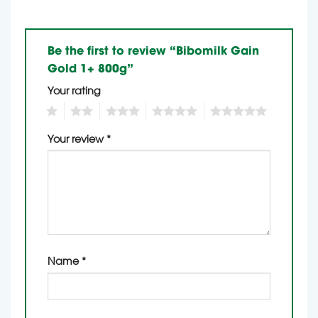
Be the first to review “Bibomilk Gain
Gold 1+ 800g”
Your rating
1
2
3
4
5
Your review
*
Name
*