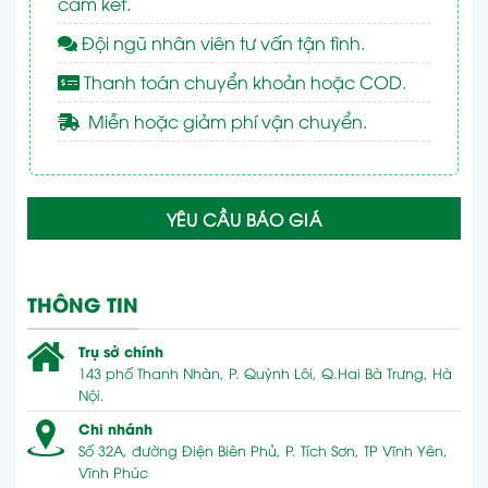
cam kết.
Đội ngũ nhân viên tư vấn tận tình.
Thanh toán chuyển khoản hoặc COD.
Miễn hoặc giảm phí vận chuyển.
YÊU CẦU BÁO GIÁ
THÔNG TIN
Trụ sở chính
143 phố Thanh Nhàn, P. Quỳnh Lôi, Q.Hai Bà Trưng, Hà
Nội.
Chi nhánh
Số 32A, đường Điện Biên Phủ, P. Tích Sơn, TP Vĩnh Yên,
Vĩnh Phúc